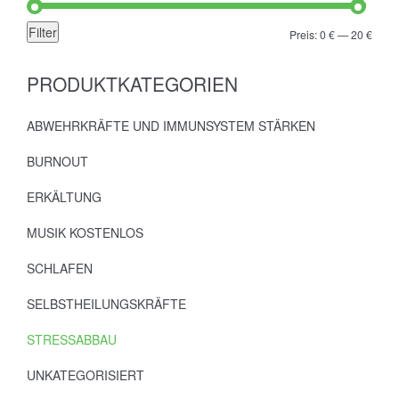
Filter
Min.
Max.
Preis:
0 €
—
20 €
Preis
Preis
PRODUKTKATEGORIEN
ABWEHRKRÄFTE UND IMMUNSYSTEM STÄRKEN
BURNOUT
ERKÄLTUNG
MUSIK KOSTENLOS
SCHLAFEN
SELBSTHEILUNGSKRÄFTE
STRESSABBAU
UNKATEGORISIERT