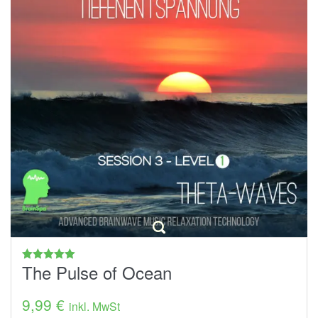
The Pulse of Ocean
Bewertet
mit
5.00
von 5
9,99
€
inkl. MwSt