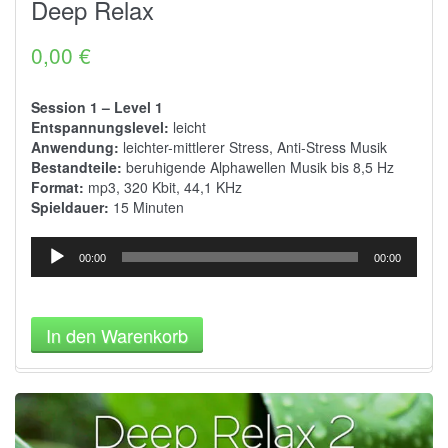
Deep Relax
Bewertet
mit
4.68
von 5
0,00
€
Session 1 – Level 1
Entspannungslevel:
leicht
Anwendung:
leichter-mittlerer Stress, Anti-Stress Musik
Bestandteile:
beruhigende Alphawellen Musik bis 8,5 Hz
Format:
mp3, 320 Kbit, 44,1 KHz
Spieldauer:
15 Minuten
Audio-
00:00
00:00
Player
In den Warenkorb