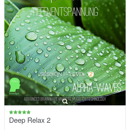
Deep Relax 2
Bewertet
mit
4.97
von 5