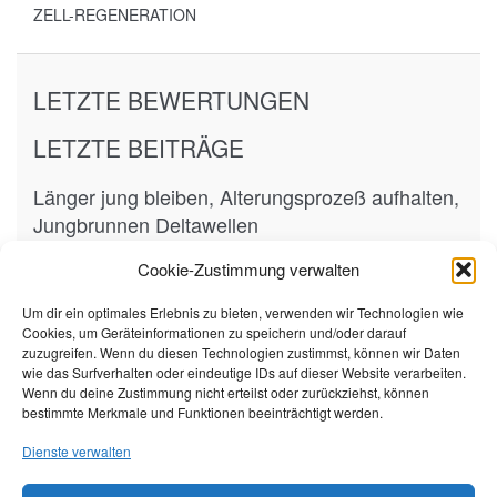
ZELL-REGENERATION
LETZTE BEWERTUNGEN
LETZTE BEITRÄGE
Länger jung bleiben, Alterungsprozeß aufhalten,
Jungbrunnen Deltawellen
15. Oktober 2023
Cookie-Zustimmung verwalten
Abwehrkräfte und Immunsystem stärken
Um dir ein optimales Erlebnis zu bieten, verwenden wir Technologien wie
Cookies, um Geräteinformationen zu speichern und/oder darauf
7. März 2023
zuzugreifen. Wenn du diesen Technologien zustimmst, können wir Daten
wie das Surfverhalten oder eindeutige IDs auf dieser Website verarbeiten.
SCHLAGWORTE
Wenn du deine Zustimmung nicht erteilst oder zurückziehst, können
bestimmte Merkmale und Funktionen beeinträchtigt werden.
Alpha waves
Alpha waves music
Alphawellen
Dienste verwalten
Alphawellen Musik
Brainwaves
Coronavirus