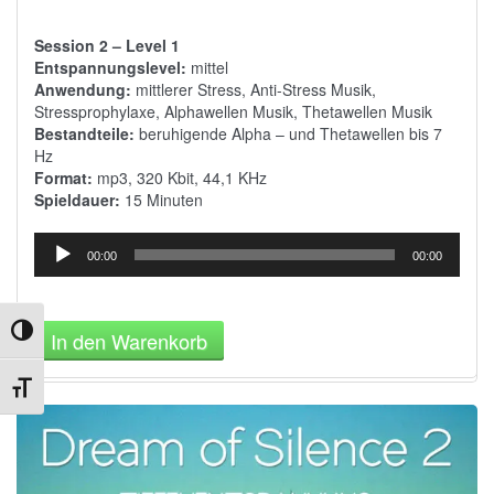
Session 2 – Level 1
Entspannungslevel:
mittel
Anwendung:
mittlerer Stress, Anti-Stress Musik,
Stressprophylaxe, Alphawellen Musik, Thetawellen Musik
Bestandteile:
beruhigende Alpha – und Thetawellen bis 7
Hz
Format:
mp3, 320 Kbit, 44,1 KHz
Spieldauer:
15 Minuten
Audio-
00:00
00:00
Player
In den Warenkorb
Umschalten auf hohe Kontraste
Schrift vergrößern