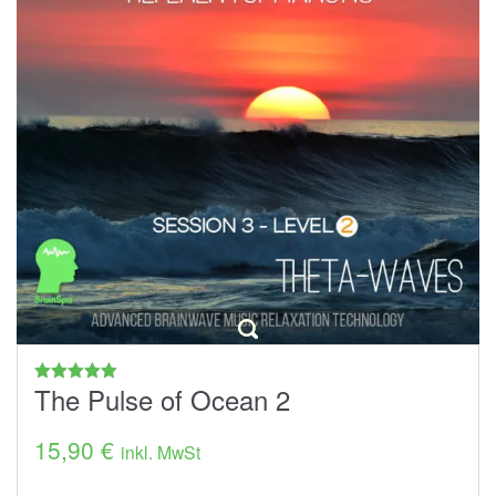
The Pulse of Ocean 2
Bewertet
mit
4.97
von 5
15,90
€
inkl. MwSt