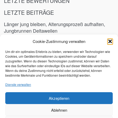
LETZTE BEWERTUNGEN
LETZTE BEITRÄGE
Länger jung bleiben, Alterungsprozeß aufhalten,
Jungbrunnen Deltawellen
15. Oktober 2023
Cookie-Zustimmung verwalten
Abwehrkräfte und Immunsystem stärken
Um dir ein optimales Erlebnis zu bieten, verwenden wir Technologien wie
Cookies, um Geräteinformationen zu speichern und/oder darauf
7. März 2023
zuzugreifen. Wenn du diesen Technologien zustimmst, können wir Daten
wie das Surfverhalten oder eindeutige IDs auf dieser Website verarbeiten.
SCHLAGWORTE
Wenn du deine Zustimmung nicht erteilst oder zurückziehst, können
bestimmte Merkmale und Funktionen beeinträchtigt werden.
Alpha waves
Alpha waves music
Alphawellen
Dienste verwalten
Alphawellen Musik
Brainwaves
Coronavirus
Gehirnwellen
Grippeschutz
Immunsystem stärken
Akzeptieren
Schutz Coronavirus
Stressabbau
Stress reduction
Ablehnen