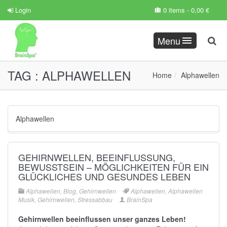
Login
0 items -
0,00
€
Menu
TAG :
ALPHAWELLEN
Home
Alphawellen
Alphawellen
GEHIRNWELLEN, BEEINFLUSSUNG,
BEWUSSTSEIN – MÖGLICHKEITEN FÜR EIN G
LÜCKLICHES UND GESUNDES LEBEN
Alphawellen
,
Blog
,
Gehirnwellen
Alphawellen
,
Alphawellen
Musik
,
Gehirnwellen
,
Stressabbau
BrainSpa
Gehirnwellen beeinflussen unser ganzes Leben!