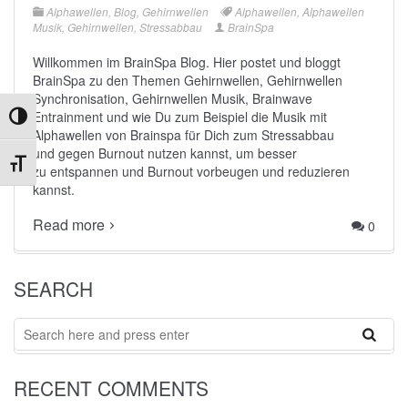
Alphawellen
,
Blog
,
Gehirnwellen
Alphawellen
,
Alphawellen
Musik
,
Gehirnwellen
,
Stressabbau
BrainSpa
Willkommen im BrainSpa Blog. Hier postet und bloggt
BrainSpa zu den Themen Gehirnwellen, Gehirnwellen
Synchronisation, Gehirnwellen Musik, Brainwave
Entrainment und wie Du zum Beispiel die
Musik mit
Umschalten auf hohe Kontraste
Alphawellen von Brainspa
für Dich zum
Stressabbau
und gegen
Burnout
nutzen kannst, um besser
zu entspannen und Burnout vorbeugen und reduzieren
Schrift vergrößern
kannst.
Read more
0
SEARCH
Search
RECENT COMMENTS