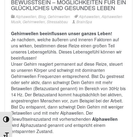
BEWUSSTSEIN – MÖGLICHKEITEN FÜR EIN G
LÜCKLICHES UND GESUNDES LEBEN
Alphawellen
,
Blog
,
Gehirnwellen
Alphawellen
,
Alphawellen
Musik
,
Gehirnwellen
,
Stressabbau
BrainSpa
Gehirnwellen beeinflussen unser ganzes Leben!
Je nachdem, welche äußeren und inneren Faktoren auf
uns wirken, bestimmen diese Reize einen großen Teil
unseres Lebensgefühls. Dieses Lebensgefühl können wir
beeinflussen!
Unser Gehirn reagiert permanent auf diese Reize, steuert
so unseren Körper und schwingt mit dominanten
Gehirnwellen Frequenzen entsprechend. Bist Du gestresst
oder sehr aktiv, dann schwingt Dein Gehirn mit mehr
Betawellen (Betazustand genannt)
im Bereich von 30Hz bis
14 Hz. Der
Betazustand
kommt hauptsächlich bei aktiven,
angestrengten Menschen vor, zum Beispiel bei der Arbeit.
Bist Du entspannt, dann schwingt Dein Gehirn mit weniger
Betawellen und mit mehr
Alphawellen
. Der
Bewußtseinszustand mit vorherschenden
Alphawellen
Umschalten auf hohe Kontraste
wird Alphazustand genannt und entspricht einem
entspannten Zustand.