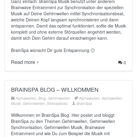
Ganz einfach: BrainSpa Musik benutzt unter anderem
Brainwave Entrainment zur Synchronisation der speziellen
Musik auf Deine Gehirnwellen mittel Synchronisationsbeat,
welche Deinen Kopf langsam synchronisieren und dann
entspannen. Damit das optimal funktioniert, sollte die Musik
komplett und ohne externe Störquellen angehört werden,
damit sich Dein Gehirn darauf einschwingen kann.
BrainSpa wünscht Dir gute Entspannung 🙂
Read more
0
BRAINSPA BLOG – WILLKOMMEN
Alphawellen
,
Blog
,
Gehirnwellen
Alphawellen
,
Alphawellen
Musik
,
Gehirnwellen
,
Stressabbau
BrainSpa
Willkommen im BrainSpa Blog. Hier postet und bloggt
BrainSpa zu den Themen Gehirnwellen, Gehirnwellen
Synchronisation, Gehirnwellen Musik, Brainwave
Entrainment und wie Du zum Beispiel die
Musik mit