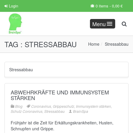
Login
0 items -
0,00
€
Menu
TAG :
STRESSABBAU
Home
Stressabbau
Stressabbau
ABWEHRKRÄFTE UND IMMUNSYSTEM
STÄRKEN
Blog
Coronavirus
,
Grippeschutz
,
Immunsystem stärken
,
Schutz Coronavirus
,
Stressabbau
BrainSpa
Frühjahr ist die Zeit für Erkältungskrankheiten, Husten,
Schnupfen und Grippe.