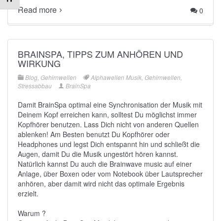
Schrift vergrößern
Read more
0
BRAINSPA, TIPPS ZUM ANHÖREN UND
WIRKUNG
Blog
,
Gehirnwellen
Alphawellen Musik
,
Gehirnwellen
,
Stressabbau
BrainSpa
Damit BrainSpa optimal eine Synchronisation der Musik mit
Deinem Kopf erreichen kann, solltest Du möglichst immer
Kopfhörer benutzen. Lass Dich nicht von anderen Quellen
ablenken! Am Besten benutzt Du Kopfhörer oder
Headphones und legst Dich entspannt hin und schließt die
Augen, damit Du die Musik ungestört hören kannst.
Natürlich kannst Du auch die Brainwave music auf einer
Anlage, über Boxen oder vom Notebook über Lautsprecher
anhören, aber damit wird nicht das optimale Ergebnis
erzielt.
Warum ?