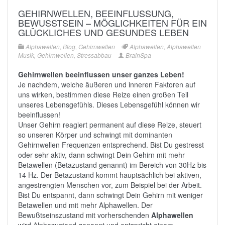
GEHIRNWELLEN, BEEINFLUSSUNG,
BEWUSSTSEIN – MÖGLICHKEITEN FÜR EIN G
LÜCKLICHES UND GESUNDES LEBEN
Alphawellen
,
Blog
,
Gehirnwellen
Alphawellen
,
Alphawellen
Musik
,
Gehirnwellen
,
Stressabbau
BrainSpa
Gehirnwellen beeinflussen unser ganzes Leben!
Je nachdem, welche äußeren und inneren Faktoren auf
uns wirken, bestimmen diese Reize einen großen Teil
unseres Lebensgefühls. Dieses Lebensgefühl können wir
beeinflussen!
Unser Gehirn reagiert permanent auf diese Reize, steuert
so unseren Körper und schwingt mit dominanten
Gehirnwellen Frequenzen entsprechend. Bist Du gestresst
oder sehr aktiv, dann schwingt Dein Gehirn mit mehr
Betawellen (Betazustand genannt)
im Bereich von 30Hz bis
14 Hz. Der
Betazustand
kommt hauptsächlich bei aktiven,
angestrengten Menschen vor, zum Beispiel bei der Arbeit.
Bist Du entspannt, dann schwingt Dein Gehirn mit weniger
Betawellen und mit mehr
Alphawellen
. Der
Bewußtseinszustand mit vorherschenden
Alphawellen