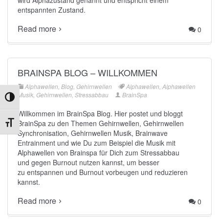
wird Alphazustand genannt und entspricht einem
entspannten Zustand.
Read more
0
BRAINSPA BLOG – WILLKOMMEN
Alphawellen
,
Blog
,
Gehirnwellen
Alphawellen
,
Alphawellen
Musik
,
Gehirnwellen
,
Stressabbau
BrainSpa
Umschalten auf hohe Kontraste
Willkommen im BrainSpa Blog. Hier postet und bloggt
BrainSpa zu den Themen Gehirnwellen, Gehirnwellen
Schrift vergrößern
Synchronisation, Gehirnwellen Musik, Brainwave
Entrainment und wie Du zum Beispiel die
Musik mit
Alphawellen von Brainspa
für Dich zum
Stressabbau
und gegen
Burnout
nutzen kannst, um besser
zu entspannen und Burnout vorbeugen und reduzieren
kannst.
Read more
0